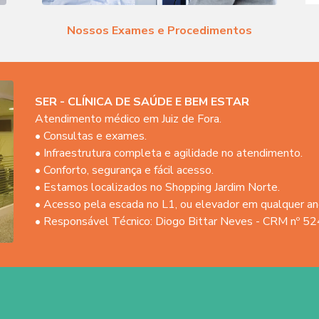
Nossos Exames e Procedimentos
SER - CLÍNICA DE SAÚDE E BEM ESTAR
Atendimento médico em Juiz de Fora.
• Consultas e exames.
• Infraestrutura completa e agilidade no atendimento.
• Conforto, segurança e fácil acesso.
• Estamos localizados no Shopping Jardim Norte.
• Acesso pela escada no L1, ou elevador em qualquer an
• Responsável Técnico: Diogo Bittar Neves - CRM nº 5